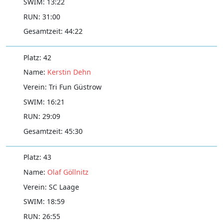
13:22
31:00
44:22
42
Kerstin Dehn
Tri Fun Güstrow
16:21
29:09
45:30
43
Olaf Göllnitz
SC Laage
18:59
26:55